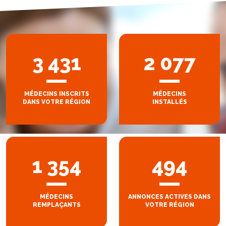
3 431
2 077
MÉDECINS INSCRITS
MÉDECINS
DANS VOTRE RÉGION
INSTALLÉS
1 354
494
MÉDECINS
ANNONCES ACTIVES DANS
REMPLAÇANTS
VOTRE RÉGION